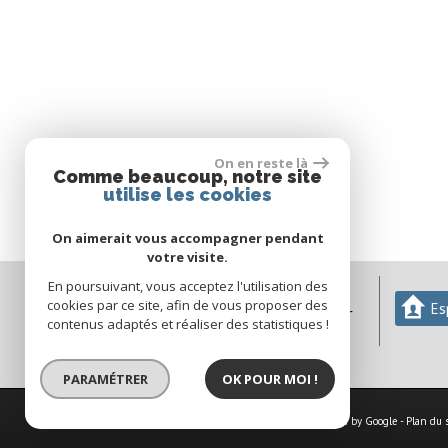
On en reste là
Comme beaucoup, notre site
utilise les cookies
On aimerait vous accompagner pendant
votre visite.
En poursuivant, vous acceptez l'utilisation des
04 68 29 74 37
cookies par ce site, afin de vous proposer des
Es
agmimmobilier66@orange.fr
contenus adaptés et réaliser des statistiques !
76 avenue du Haut Vernet
66430
Bompas
PARAMÉTRER
OK POUR MOI !
© 2026 | Tous droits réservés | Traduction powered by Google -
Plan du 