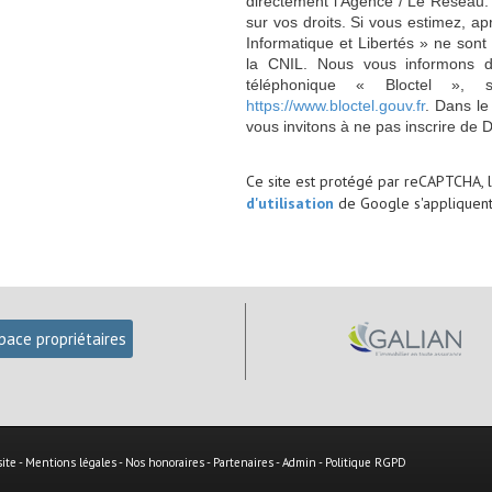
directement l’Agence / Le Réseau.
sur vos droits. Si vous estimez, ap
Informatique et Libertés » ne son
la CNIL. Nous vous informons de
téléphonique « Bloctel », 
https://www.bloctel.gouv.fr
. Dans le
vous invitons à ne pas inscrire de 
Ce site est protégé par reCAPTCHA, 
d'utilisation
de Google s'appliquent
pace propriétaires
site
-
Mentions légales
-
Nos honoraires
-
Partenaires
-
Admin
-
Politique RGPD