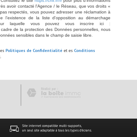
 Consultez le site
https://cnil.fr/fr
pour plus d’informations
rès avoir contacté l'Agence / le Réseau, que vos droits «
t pas respectés, vous pouvez adresser une réclamation à
 l’existence de la liste d'opposition au démarchage
sur laquelle vous pouvez vous inscrire ici :
 cadre de la protection des Données personnelles, nous
Données sensibles dans le champ de saisie libre.
les
Politiques de Confidentialité
et es
Conditions
.
Site internet compatible multi-supports,
un seul site adaptable à tous les types d'écrans.