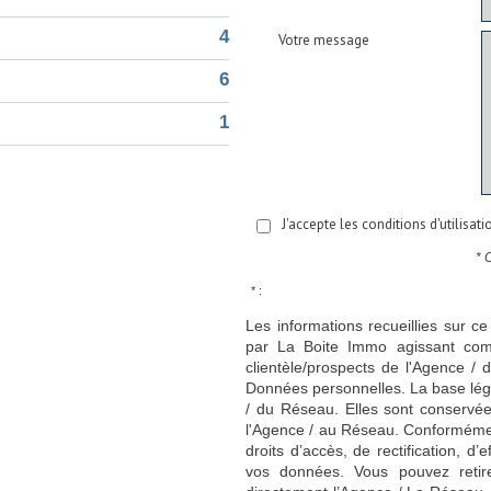
4
Votre message
6
1
J'accepte les conditions d'utilisat
* 
* :
Les informations recueillies sur ce
par La Boite Immo agissant comm
clientèle/prospects de l'Agence 
Données personnelles. La base légal
/ du Réseau. Elles sont conservé
l'Agence / au Réseau. Conformément
droits d’accès, de rectification, d’
vos données. Vous pouvez retir