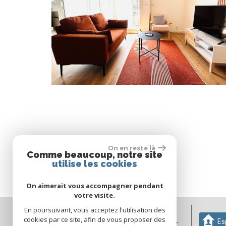
On en reste là
Comme beaucoup, notre site
* CC : Charges comprises
utilise les cookies
* HC : Hors charges
On aimerait vous accompagner pendant
votre visite.
En poursuivant, vous acceptez l'utilisation des
04 68 29 74 37
cookies par ce site, afin de vous proposer des
Es
agmimmobilier66@orange.fr