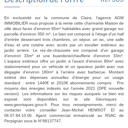
En exclusivité sur la commune de Claira, l'agence AGM
IMMOBILIER vous propose à la vente cette charmante Maison de
ville deux faces d'environ 65m² habitables avec grand garage sur
parcelle d'environ 350 m². Le bien est composé à l'étage d'un hall
d'entrée desservant trois chambres, un séjour, un wc, une salle
d'eau et une cuisine avec accès par un escalier extérieur au
jardin arriére. Le rez-de-chaussée est composé d'un garage
d'environ 33m² et une buanderie/chaufferie d'environ 33m².
L'espace extérieur offre un jardin à l'avant d'environ 80m² avec
stationnement pour un véhicule et un spacieux jardin avec vue
dégagée d'environ 180m² à l'arriére avec barbecue. Montant
estimé des dépenses annuelles d'énergie pour un usage
standard : entre 1440€ et 2010€ abonnements compris . Prix
moyens des énergies indexés sur l'année 2021 (DPE nouvelle
version). Les informations sur les risques auxquels ce bien est
exposé sont disponibles sur le site Géorisques :
www.georisques.gouv.fr. Pour tous renseignements, merci de
contacter votre conseiller Jean-Michel HENRIOT EI au
06.07.84.10.06. Agent commercial immatriculé au RSAC de
Perpignan sous le N°88137747.