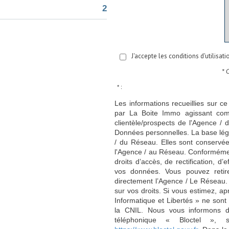
2
J'accepte les conditions d'utilisat
* 
* :
Les informations recueillies sur ce
par La Boite Immo agissant comm
clientèle/prospects de l'Agence 
Données personnelles. La base légal
/ du Réseau. Elles sont conservé
l'Agence / au Réseau. Conformément
droits d’accès, de rectification, d’
vos données. Vous pouvez retir
directement l’Agence / Le Réseau.
sur vos droits. Si vous estimez, ap
Informatique et Libertés » ne son
la CNIL. Nous vous informons de
téléphonique « Bloctel », 