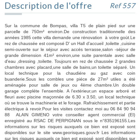
Description de l'offre
Ref 557
Sur la commune de Bompas, villa T5 de plain pied sur une
parcelle de 750m² environ.De construction traditionnelle des
années 1985 cette villa demande une rénovation à votre goùt.Le
rez de chaussée est composé D' un Hall d'accueil ,toilette ,cuisine
semi-ouverte sur le séjour avec accés terrasse,salon -séjour de
grande dimension 41m² environ,une suite parentale avec salle
d'eau ,dressing ,toilette. Toujours en rez de chaussée 2 grandes
chambres avec placard,une salle de bains,un toilette séparé. Un
local technique pour la chaudiére au gaz avec coin
buanderie.Sous les combles une piéce de 27m² utiles a été
aménagée pour salle de jeux ou 4ème chambre.Un double
garage compléte l'ensemble. A l'extérieur,un espace arboré et
fleuri avec piscine maçonnée de 6.30 x 3.50, un local technique
où se trouve la machinerie et le forage. Rafraichissement et partie
électrique à revoir.Pour les visites contactez moi au 06 84 90 94
88 ALAIN GIMENO votre conseiller agent commercial (EI)
enregistré au RSAC DE PERPIGNAN sous le n°835196155.Les
informations sur les risques auxquels ce bien est exposé sont
disponibles sur le site www.georisques.gouv.fr Les informations
sur les risques auxquels ce bien est exposé sont disponibles sur