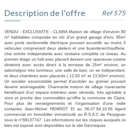
Description de l'offre
Ref 575
VENDU - EXCLUSIVITE - CLAIRA Maison de village d'environ 80
m² habitables composée en rdc d'un grand garage d'env. 95m²
avec porte sectionnelle électrique pouvant accueillir au moins 3
vehicules comprenant deux ateliers et une buanderie/chaufferie.
Une entrée indépendante avec vestiaire compléte ce niveau. Au
premier étage un hall avec placard dessert une spacieuse cuisine
dinatoire avec accès direct à la terrasse de 25m² environ, un
salon/séjour très lumineux, une salle de bain, un wc indépendant,
et deux chambres avec placards ( 12,50 m² et 13,50m² environ).
Un escalier escamotable permet d'accéder au grenier pouvant
devenir aménageable. Charmante maison de village traversante
bénéficiant d'un espace extérieur avec véranda, très agréable à
vivre et proche des commodités qu'offre la commune de Claira.
Pour plus de renseignements et l'organisation d'une visite
contactez Jean-Michel HENRIOT EI au 06.07.84.10.06 Agent
commercial en Immobilier immatriculé au R.S.A.C de Perpignan
sous le n°88137747. Les informations sur les risques auxquels ce
bien est exposé sont disponibles sur le site Géorisques