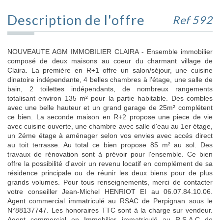
Description de l'offre
Ref 592
NOUVEAUTE AGM IMMOBILIER CLAIRA - Ensemble immobilier
composé de deux maisons au coeur du charmant village de
Claira. La premiére en R+1 offre un salon/séjour, une cuisine
dinatoire indépendante, 4 belles chambres à l'étage, une salle de
bain, 2 toilettes indépendants, de nombreux rangements
totalisant environ 135 m² pour la partie habitable. Des combles
avec une belle hauteur et un grand garage de 25m² complétent
ce bien. La seconde maison en R+2 propose une piece de vie
avec cuisine ouverte, une chambre avec salle d'eau au 1er étage,
un 2éme étage à aménager selon vos envies avec accés direct
au toit terrasse. Au total ce bien propose 85 m² au sol. Des
travaux de rénovation sont à prévoir pour l'ensemble. Ce bien
offre la possibilité d'avoir un revenu locatif en complément de sa
résidence principale ou de réunir les deux biens pour de plus
grands volumes. Pour tous renseignements, merci de contacter
votre conseiller Jean-Michel HENRIOT EI au 06.07.84.10.06.
Agent commercial immatriculé au RSAC de Perpignan sous le
N°88137747. Les honoraires TTC sont à la charge sur vendeur.
Agent commercial en Immobilier immatriculé au R.S.A.C de