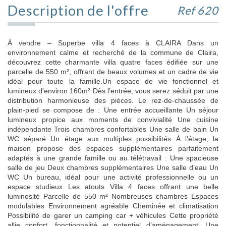
Description de l'offre
Ref 620
À vendre – Superbe villa 4 faces à CLAIRA Dans un
environnement calme et recherché de la commune de Claira,
découvrez cette charmante villa quatre faces édifiée sur une
parcelle de 550 m², offrant de beaux volumes et un cadre de vie
idéal pour toute la famille.Un espace de vie fonctionnel et
lumineux d'environ 160m² Dès l’entrée, vous serez séduit par une
distribution harmonieuse des pièces. Le rez-de-chaussée de
plain-pied se compose de : Une entrée accueillante Un séjour
lumineux propice aux moments de convivialité Une cuisine
indépendante Trois chambres confortables Une salle de bain Un
WC séparé Un étage aux multiples possibilités À l’étage, la
maison propose des espaces supplémentaires parfaitement
adaptés à une grande famille ou au télétravail : Une spacieuse
salle de jeu Deux chambres supplémentaires Une salle d’eau Un
WC Un bureau, idéal pour une activité professionnelle ou un
espace studieux Les atouts Villa 4 faces offrant une belle
luminosité Parcelle de 550 m² Nombreuses chambres Espaces
modulables Environnement agréable Cheminée et climatisation
Possibilité de garer un camping car + véhicules Cette propriété
allie confort, fonctionnalité et potentiel d’aménagement. Une