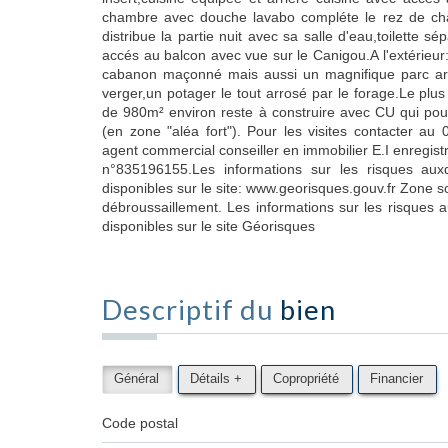
chambre avec douche lavabo compléte le rez de chau
distribue la partie nuit avec sa salle d'eau,toilette 
accés au balcon avec vue sur le Canigou.A l'extérieur:
cabanon maçonné mais aussi un magnifique parc ar
verger,un potager le tout arrosé par le forage.Le plus
de 980m² environ reste à construire avec CU qui pour
(en zone "aléa fort"). Pour les visites contacter
agent commercial conseiller en immobilier E.I enregi
n°835196155.Les informations sur les risques aux
disponibles sur le site: www.georisques.gouv.fr Zone s
débroussaillement. Les informations sur les risques 
disponibles sur le site Géorisques
Descriptif du
bien
Général
Détails +
Copropriété
Financier
Code postal