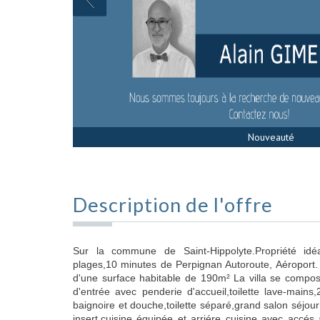
Sous Offre
Nouveauté
Description de l'offre
Sur la commune de Saint-Hippolyte.Propriété id
plages,10 minutes de Perpignan Autoroute, Aéroport. 
d'une surface habitable de 190m² La villa se compos
d'entrée avec penderie d'accueil,toilette lave-main
baignoire et douche,toilette séparé,grand salon séjo
insert,cuisine équipée et arriére cuisine avec accé