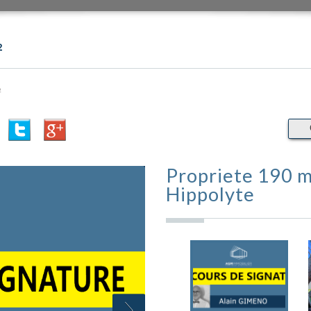
²
²
Propriete 190 m² - 7 Pièces - Saint-
Hippolyte