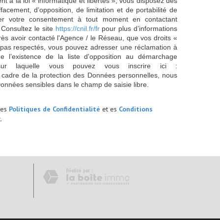
 à la loi « informatique et libertés », vous disposez des
effacement, d’opposition, de limitation et de portabilité de
er votre consentement à tout moment en contactant
 Consultez le site
https://cnil.fr/fr
pour plus d’informations
rès avoir contacté l'Agence / le Réseau, que vos droits «
t pas respectés, vous pouvez adresser une réclamation à
 l’existence de la liste d'opposition au démarchage
sur laquelle vous pouvez vous inscrire ici :
 cadre de la protection des Données personnelles, nous
Données sensibles dans le champ de saisie libre.
les
Politiques de Confidentialité
et es
Conditions
.