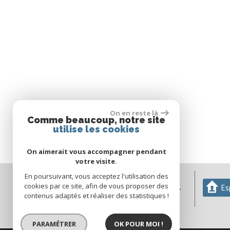
On en reste là
Comme beaucoup, notre site
utilise les cookies
On aimerait vous accompagner pendant
votre visite.
En poursuivant, vous acceptez l'utilisation des
04 68 29 74 37
cookies par ce site, afin de vous proposer des
Es
agmimmobilier66@orange.fr
contenus adaptés et réaliser des statistiques !
76 avenue du Haut Vernet
66430
Bompas
PARAMÉTRER
OK POUR MOI !