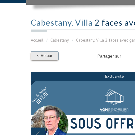
Cabestany, Villa
2 faces av
Accueil
Cabestany
Cabestany, Villa 2 faces avec ga
< Retour
Partager sur
Exclusivité