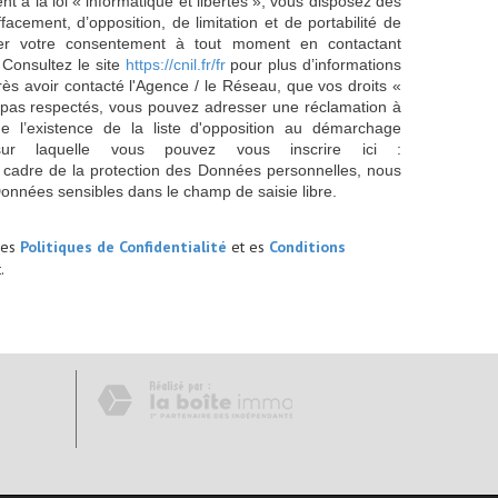
 à la loi « informatique et libertés », vous disposez des
effacement, d’opposition, de limitation et de portabilité de
er votre consentement à tout moment en contactant
 Consultez le site
https://cnil.fr/fr
pour plus d’informations
rès avoir contacté l'Agence / le Réseau, que vos droits «
t pas respectés, vous pouvez adresser une réclamation à
 l’existence de la liste d'opposition au démarchage
sur laquelle vous pouvez vous inscrire ici :
 cadre de la protection des Données personnelles, nous
Données sensibles dans le champ de saisie libre.
les
Politiques de Confidentialité
et es
Conditions
.