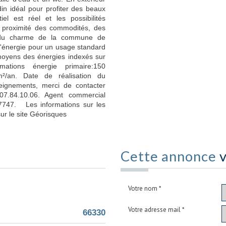
din idéal pour profiter des beaux
el est réel et les possibilités
à proximité des commodités, des
nt du charme de la commune de
'énergie pour un usage standard
moyens des énergies indexés sur
ations énergie primaire:150
²/an. Date de réalisation du
seignements, merci de contacter
07.84.10.06. Agent commercial
747. Les informations sur les
ur le site Géorisques
Cette annonce
v
Votre nom *
Votre adresse mail *
66330