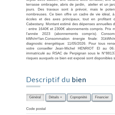
terrasse ombragée, abris de jardin, atelier et un jar
jours. Des travaux sont à prévoir, mais le potenti
nombreuses. Ce bien offre un cadre de vie idéal, 
écoles et des axes principaux, tout en profita
Cabestany. Montant estimé des dépenses annuelles d
: entre 1640€ et 2300€ abonnements compris. Prix 
l'année 2023 (abonnements compris). Consomm
kWh/m²/an.Consommation énergie finale: 31kWh/m
diagnostic énergétique: 11/05/2026. Pour tous ren
votre conseiller Jean-Michel HENRIOT EI au 06.
immatriculé au RSAC de Perpignan sous le N°88137
risques auxquels ce bien est exposé sont disponibles s
Descriptif du
bien
Général
Détails +
Copropriété
Financier
Code postal