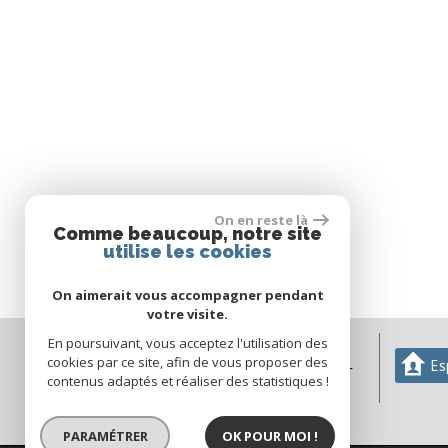
On en reste là
Comme beaucoup, notre site
utilise les cookies
On aimerait vous accompagner pendant
votre visite.
En poursuivant, vous acceptez l'utilisation des
04 68 29 74 37
cookies par ce site, afin de vous proposer des
Es
agmimmobilier66@orange.fr
contenus adaptés et réaliser des statistiques !
76 avenue du Haut Vernet
66430
Bompas
PARAMÉTRER
OK POUR MOI !