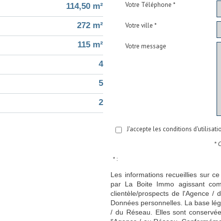
Votre Téléphone *
114,50 m²
272 m²
Votre ville *
115 m²
Votre message
4
5
2
J'accepte les conditions d'utilisat
* 
* :
Les informations recueillies sur ce
par La Boite Immo agissant comm
clientèle/prospects de l'Agence 
Données personnelles. La base légal
/ du Réseau. Elles sont conservé