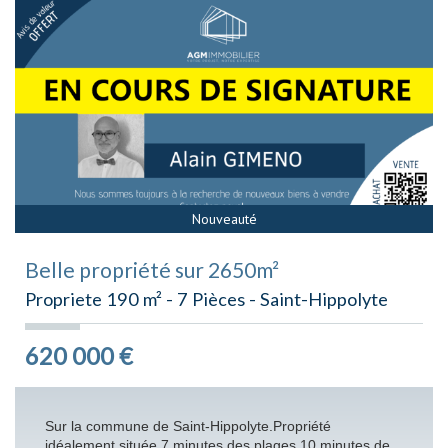
Sous Offre
Nouveauté
Belle propriété sur 2650m²
Propriete 190 m² - 7 Pièces - Saint-Hippolyte
620 000
€
Sur la commune de Saint-Hippolyte.Propriété
idéalement située 7 minutes des plages,10 minutes de