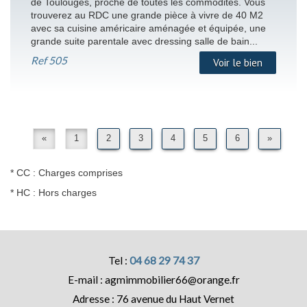
de Toulouges, proche de toutes les commodités. Vous
trouverez au RDC une grande pièce à vivre de 40 M2
avec sa cuisine américaire aménagée et équipée, une
grande suite parentale avec dressing salle de bain...
Ref
505
Voir le bien
«
1
2
3
4
5
6
»
* CC : Charges comprises
* HC : Hors charges
04 68 29 74 37
agmimmobilier66@orange.fr
76 avenue du Haut Vernet