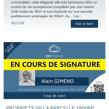
commodités, cette élégante villa très lumineuse offre un
confort de vie exceptionnel complétée par une cuisine
d'été isolée de 30m² le tout implanté sur une parcelle
parfaitement aménagée de 330m². Au... Les...
Ref
658
Voir le bien
Sous Compromis
Coup de coeur
PROPRIETE VILLA PARCELLE 1800M²