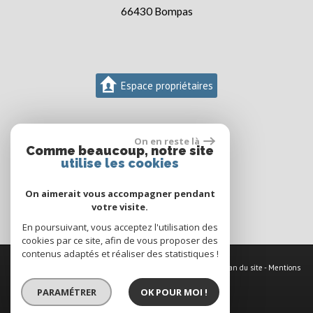
66430
Bompas
Espace propriétaires
On en reste là
Comme beaucoup, notre site
utilise les cookies
On aimerait vous accompagner pendant
votre visite.
En poursuivant, vous acceptez l'utilisation des
cookies par ce site, afin de vous proposer des
contenus adaptés et réaliser des statistiques !
© 2026 | Tous droits réservés | Traduction powered by Google -
Plan du site
-
Mentions
légales
-
Nos honoraires
-
Partenaires
-
Admin
-
Politique RGPD
PARAMÉTRER
OK POUR MOI !
Site internet compatible multi-supports,