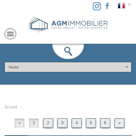
Vente
Accueil
«
1
2
3
4
5
6
»